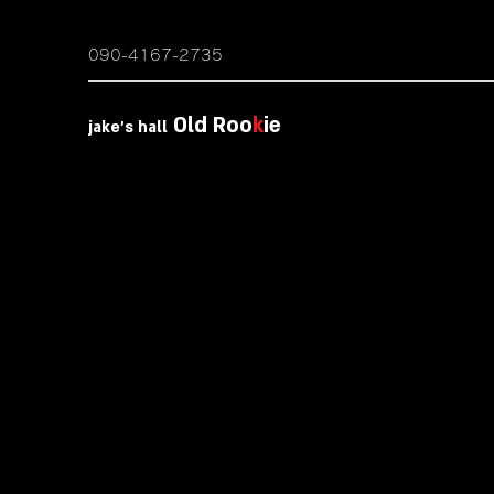
090-4167-2735
Old Roo
k
ie
jake's hall