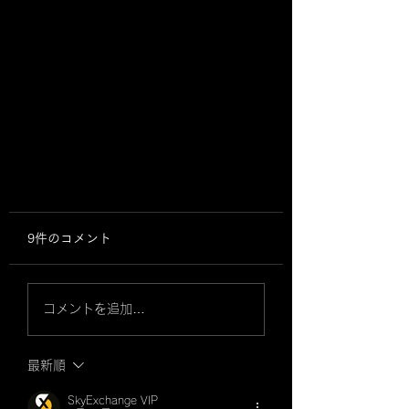
ひとつひとつ。
9件のコメント
イベントが少しずつ多くなって参
りました！ 3年目のOld Rookieで
は、ひとつひとつのイベントを、
コメントを追加…
ミュージシャンや演者さん、もち
ろんお客さん、イベンターさんま
最新順
でも楽しめるよう、満足して頂け
るよう大事に大事に取り組んで参
SkyExchange VIP