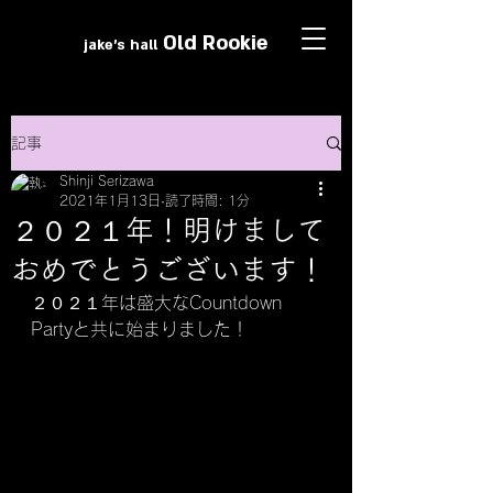
Old Roo
k
ie
jake's hall
記事
Shinji Serizawa
2021年1月13日
読了時間: 1分
２０２１年！明けまして
おめでとうございます！
２０２１年は盛大なCountdown 
Partyと共に始まりました！