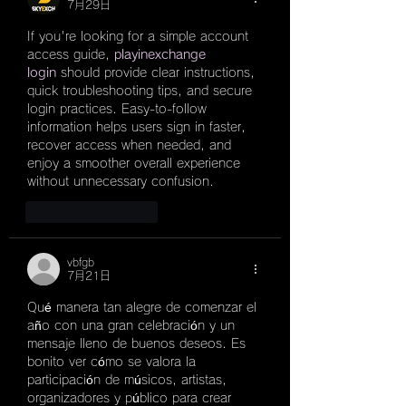
7月29日
ります！ 皆さまお気軽にご連絡下
さい！
If you're looking for a simple account 
access guide, 
playinexchange 
login
 should provide clear instructions, 
quick troubleshooting tips, and secure 
login practices. Easy-to-follow 
information helps users sign in faster, 
recover access when needed, and 
enjoy a smoother overall experience 
without unnecessary confusion.
いいね！
返信
vbfgb
7月21日
Qué manera tan alegre de comenzar el 
año con una gran celebración y un 
mensaje lleno de buenos deseos. Es 
bonito ver cómo se valora la 
participación de músicos, artistas, 
organizadores y público para crear 