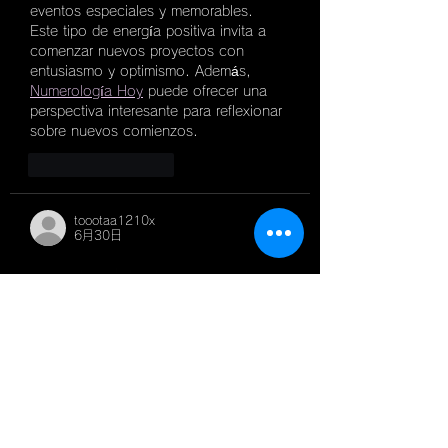
eventos especiales y memorables. 
Este tipo de energía positiva invita a 
comenzar nuevos proyectos con 
entusiasmo y optimismo. Además, 
Numerología Hoy
 puede ofrecer una 
perspectiva interesante para reflexionar 
sobre nuevos comienzos.
いいね！
返信
toootaa1210x
6月30日
Mình có lần lướt đọc mấy trao đổi trên 
mạng 
شيخ روحاني
 thì thấy nhắc nên 
cũng tò mò mở ra xem thử cho biết. 
Mình không tìm hiểu sâu 
جلب الحبيب
chỉ xem qua trong thời gian ngắn để 
quan sát bố cục 
جلب الحبيب
 cách sắp 
xếp 
شيخ روحاني
 các mục và trình bày 
nội 
شيخ روحاني
 dung tổng thể. Cảm 
giác là các phần được trình bày khá 